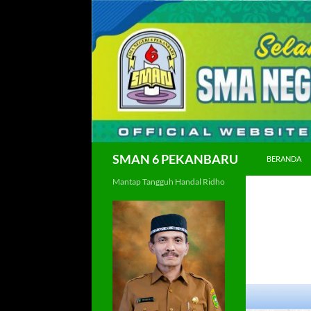
Langsung
ke
isi
Cari
SMAN 6 PEKANBARU
BERANDA
Mantap Tangguh Handal Ridho