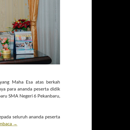
 yang Maha Esa atas berkah
nya para ananda peserta didik
 baru SMA Negeri 6 Pekanbaru,
pada seluruh ananda peserta
MPLS T.P 2020-2021
embaca
→