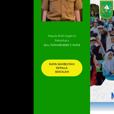
Kepala SMA Negeri 6
Pekanbaru
Drs. YON HENDRI Y, M.Pd
KATA SAMBUTAN
KEPALA
SEKOLAH