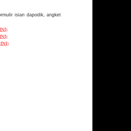
mulir isian dapodik, angket
NI)
NI)
INI)