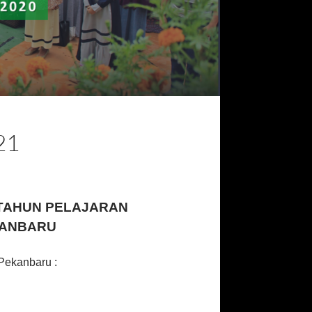
21
 TAHUN PELAJARAN
EKANBARU
Pekanbaru :