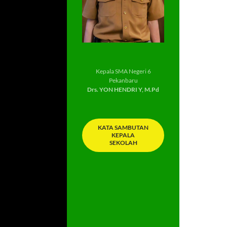
Kepala SMA Negeri 6
Pekanbaru
Drs. YON HENDRI Y, M.Pd
KATA SAMBUTAN
KEPALA
SEKOLAH