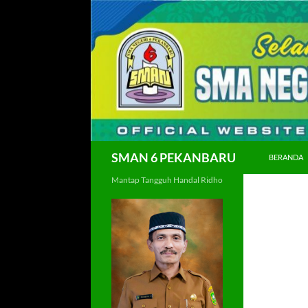
Langsung
ke
isi
Cari
SMAN 6 PEKANBARU
BERANDA
Mantap Tangguh Handal Ridho