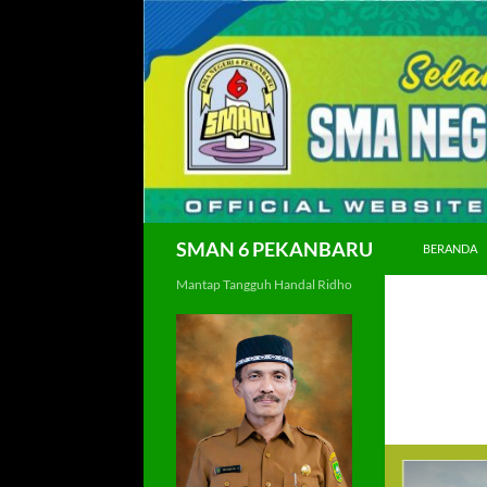
Langsung
ke
isi
Cari
SMAN 6 PEKANBARU
BERANDA
Mantap Tangguh Handal Ridho