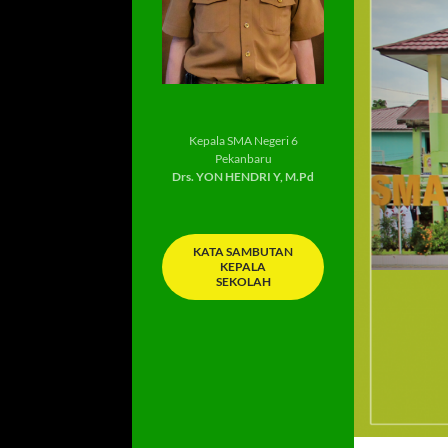
Kepala SMA Negeri 6
Pekanbaru
Drs. YON HENDRI Y, M.Pd
KATA SAMBUTAN
KEPALA
SEKOLAH