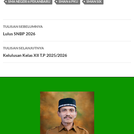
SMA NEGERI 6 PEKANBARU
SMAN 6 PKU
SMAN SIX
Navigasi
TULISAN SEBELUMNYA
Tulisan
Lulus SNBP 2026
TULISAN SELANJUTNYA
Kelulusan Kelas XII T.P 2025/2026