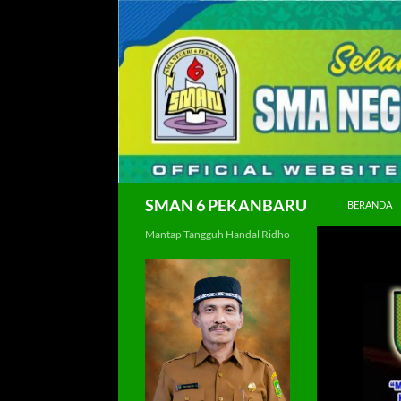
Langsung
ke
isi
Cari
SMAN 6 PEKANBARU
BERANDA
Mantap Tangguh Handal Ridho