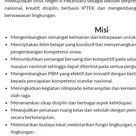
Mewujudkan SMA Negeri 6 Pekanbaru sebagai sekolah berpresta
nasional, kreatif, disiplin, berbasis IPTEK dan mengemban
berwawasan lingkungan.
Misi
Mengembangkan semangat keimanan dan ketaqwaan untuk s
Menciptakan iklim belajar yang kondusif dan menyenangkan
pengembangan kompetensi siswa.
Menumbuhkan semangat bersaing dan kompetitif pada seluruh
maupun nasional sehingga dapat diterima pada semua pergur
Mengembangkan PBM yang efektif dan inovatif dengan berba
kepada pencapaian kompetensi standar nasional.
Meningkatkan kegiatan olimpiade, keterampilan dan kemam
olah raga.
Menanamkan sikap disiplin dan berbagai aspek kehidupan.
Mewujudkan penataan ruang kelas dan sekolah dengan peman
secara berkelanjutan.
Melestarikan budaya lokal, melestarikan fungsi lingkungan
lingkungan.