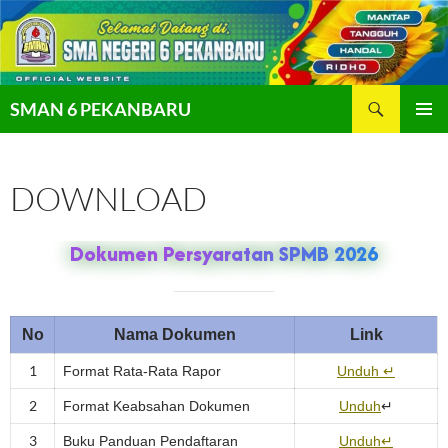
Langsung
ke
isi
Cari
SMAN 6 PEKANBARU
MENU
UTAMA
DOWNLOAD
Dokumen Persyaratan SPMB 2026
No
Nama Dokumen
Link
1
Format Rata-Rata Rapor
Unduh ↵
2
Format Keabsahan Dokumen
Unduh
↵
3
Buku Panduan Pendaftaran
Unduh↵