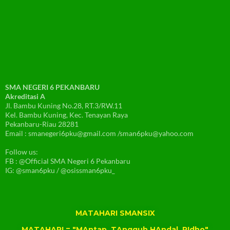
SMA NEGERI 6 PEKANBARU
Akreditasi A
Jl. Bambu Kuning No.28, RT.3/RW.11
Kel. Bambu Kuning, Kec. Tenayan Raya
Pekanbaru-Riau 28281
Email : smanegeri6pku@gmail.com /sman6pku@yahoo.com
Follow us:
FB : @Official SMA Negeri 6 Pekanbaru
IG: @sman6pku / @osissman6pku_
MATAHARI SMANSIX
MATAHARI = "MAntap, TAngguh HAndal, RIdho"