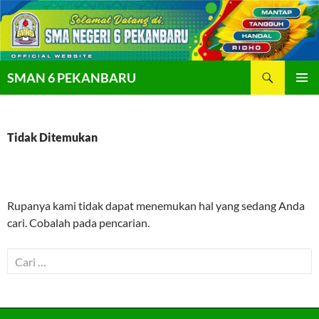
Langsung
ke
isi
Cari
SMAN 6 PEKANBARU
MENU
UTAMA
Tidak Ditemukan
Rupanya kami tidak dapat menemukan hal yang sedang Anda
cari. Cobalah pada pencarian.
Cari
untuk: