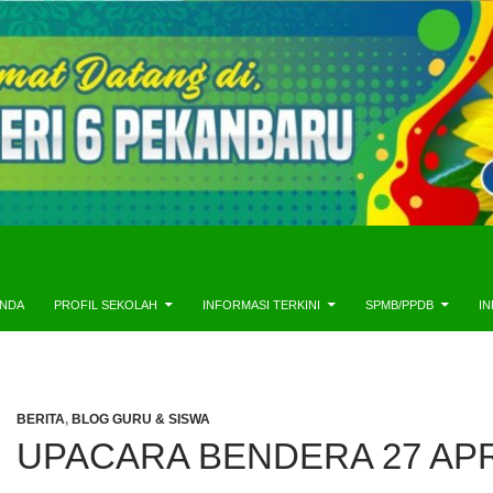
NDA
PROFIL SEKOLAH
INFORMASI TERKINI
SPMB/PPDB
I
BERITA
,
BLOG GURU & SISWA
UPACARA BENDERA 27 APR