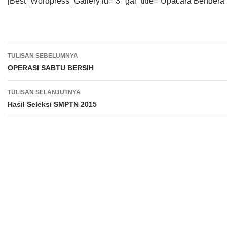
[Best_Wordpress_Gallery id=”3″ gal_title=”Upacara Bendera 
Navigasi
TULISAN SEBELUMNYA
Tulisan
OPERASI SABTU BERSIH
TULISAN SELANJUTNYA
Hasil Seleksi SMPTN 2015