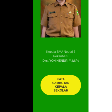
Kepala SMA Negeri 6
Pekanbaru
Drs. YON HENDRI Y, M.Pd
KATA
SAMBUTAN
KEPALA
SEKOLAH