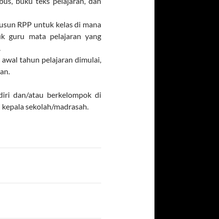
us, buku teks pelajaran, dan
yusun RPP untuk kelas di mana
uk guru mata pelajaran yang
.
wal tahun pelajaran dimulai,
an.
iri dan/atau berkelompok di
eh kepala sekolah/madrasah.