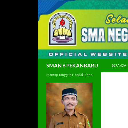
Langsung
ke
isi
Cari
SMAN 6 PEKANBARU
BERANDA
Mantap Tangguh Handal Ridho