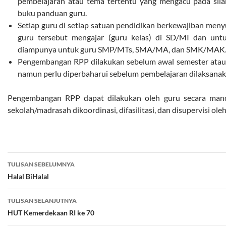
pembelajaran atau tema tertentu yang mengacu pada silab
buku panduan guru.
Setiap guru di setiap satuan pendidikan berkewajiban men
guru tersebut mengajar (guru kelas) di SD/MI dan unt
diampunya untuk guru SMP/MTs, SMA/MA, dan SMK/MAK
Pengembangan RPP dilakukan sebelum awal semester atau a
namun perlu diperbaharui sebelum pembelajaran dilaksanak
Pengembangan RPP dapat dilakukan oleh guru secara mand
sekolah/madrasah dikoordinasi, difasilitasi, dan disupervisi ol
Navigasi
TULISAN SEBELUMNYA
Tulisan
Halal BiHalal
TULISAN SELANJUTNYA
HUT Kemerdekaan RI ke 70