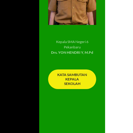
Kepala SMA Negeri 6
Pekanbaru
Drs. YON HENDRI Y, M.Pd
KATA SAMBUTAN
KEPALA
SEKOLAH