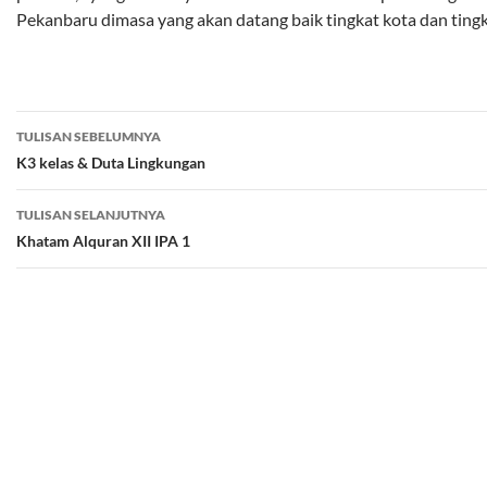
Pekanbaru dimasa yang akan datang baik tingkat kota dan tingk
Navigasi
TULISAN SEBELUMNYA
Tulisan
K3 kelas & Duta Lingkungan
TULISAN SELANJUTNYA
Khatam Alquran XII IPA 1