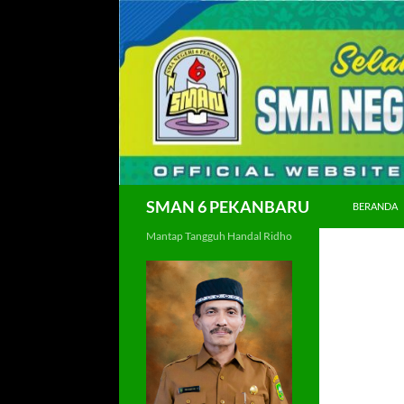
Langsung
ke
isi
Cari
SMAN 6 PEKANBARU
BERANDA
Mantap Tangguh Handal Ridho