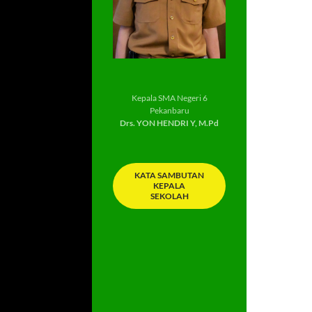
Kepala SMA Negeri 6
Pekanbaru
Drs. YON HENDRI Y, M.Pd
KATA SAMBUTAN
KEPALA
SEKOLAH