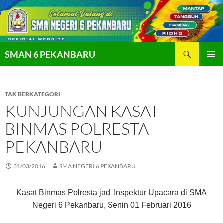
Langsung
ke
isi
Cari
SMAN 6 PEKANBARU
MENU
UTAMA
TAK BERKATEGORI
KUNJUNGAN KASAT
BINMAS POLRESTA
PEKANBARU
31/03/2016
SMA NEGERI 6 PEKANBARU
Kasat Binmas Polresta jadi Inspektur Upacara di SMA
Negeri 6 Pekanbaru, Senin 01 Februari 2016