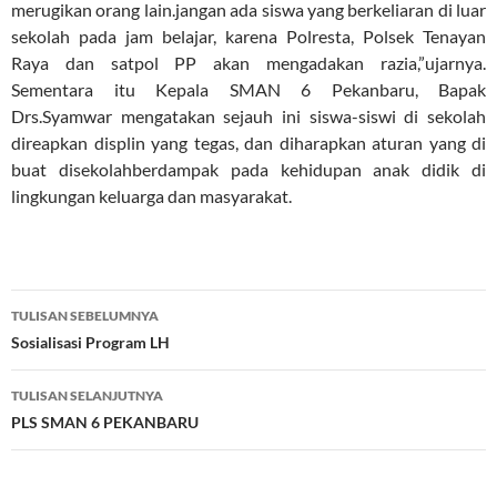
merugikan orang lain.jangan ada siswa yang berkeliaran di luar
sekolah pada jam belajar, karena Polresta, Polsek Tenayan
Raya dan satpol PP akan mengadakan razia,”ujarnya.
Sementara itu Kepala SMAN 6 Pekanbaru, Bapak
Drs.Syamwar mengatakan sejauh ini siswa-siswi di sekolah
direapkan displin yang tegas, dan diharapkan aturan yang di
buat disekolahberdampak pada kehidupan anak didik di
lingkungan keluarga dan masyarakat.
Navigasi
TULISAN SEBELUMNYA
Tulisan
Sosialisasi Program LH
TULISAN SELANJUTNYA
PLS SMAN 6 PEKANBARU