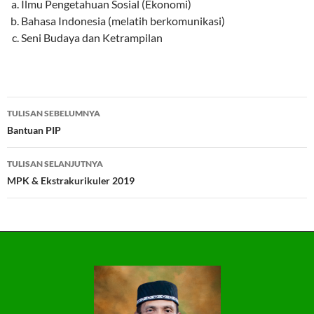
Ilmu Pengetahuan Sosial (Ekonomi)
Bahasa Indonesia (melatih berkomunikasi)
Seni Budaya dan Ketrampilan
Navigasi
TULISAN SEBELUMNYA
Tulisan
Bantuan PIP
TULISAN SELANJUTNYA
MPK & Ekstrakurikuler 2019