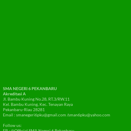
SMA NEGERI 6 PEKANBARU
Akreditasi A
Jl. Bambu Kuning No.28, RT.3/RW.11
Kel. Bambu Kuning, Kec. Tenayan Raya
Pekanbaru-Riau 28281
Email : smanegeri6pku@gmail.com /sman6pku@yahoo.com
Follow us:
FB : @Official SMA Negeri 6 Pekanbaru