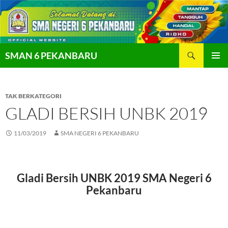
Langsung
ke
isi
Cari
SMAN 6 PEKANBARU
MENU
UTAMA
TAK BERKATEGORI
GLADI BERSIH UNBK 2019
11/03/2019
SMA NEGERI 6 PEKANBARU
Gladi Bersih UNBK 2019 SMA Negeri 6
Pekanbaru