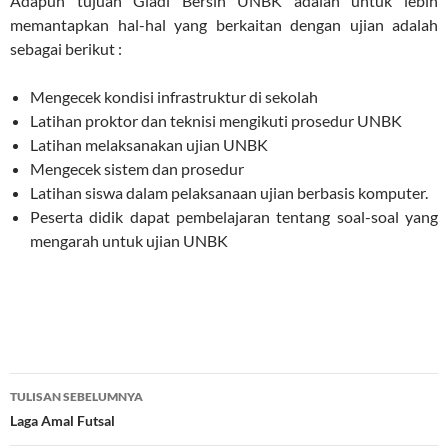
Adapun tujuan Gladi Bersih UNBK adalah untuk lebih
memantapkan hal-hal yang berkaitan dengan ujian adalah
sebagai berikut :
Mengecek kondisi infrastruktur di sekolah
Latihan proktor dan teknisi mengikuti prosedur UNBK
Latihan melaksanakan ujian UNBK
Mengecek sistem dan prosedur
Latihan siswa dalam pelaksanaan ujian berbasis komputer.
Peserta didik dapat pembelajaran tentang soal-soal yang
mengarah untuk ujian UNBK
Navigasi
TULISAN SEBELUMNYA
Tulisan
Laga Amal Futsal