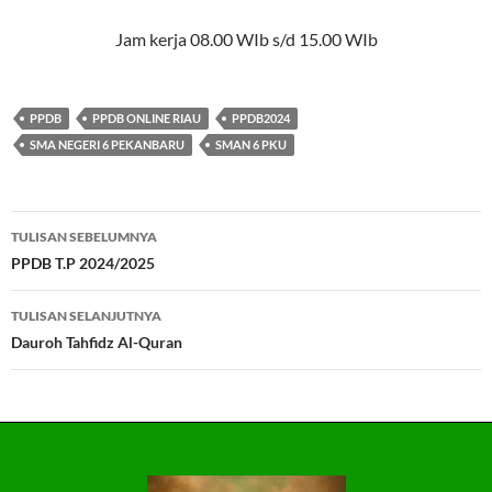
Jam kerja 08.00 WIb s/d 15.00 WIb
PPDB
PPDB ONLINE RIAU
PPDB2024
SMA NEGERI 6 PEKANBARU
SMAN 6 PKU
Navigasi
TULISAN SEBELUMNYA
Tulisan
PPDB T.P 2024/2025
TULISAN SELANJUTNYA
Dauroh Tahfidz Al-Quran