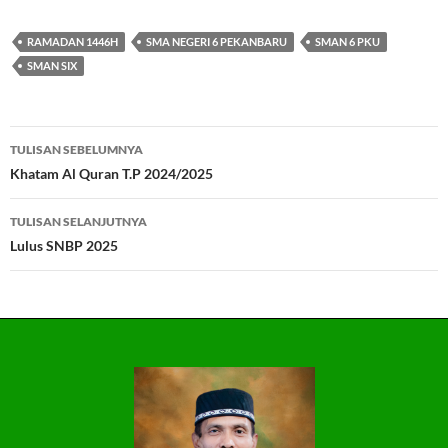
RAMADAN 1446H
SMA NEGERI 6 PEKANBARU
SMAN 6 PKU
SMAN SIX
Navigasi
TULISAN SEBELUMNYA
Tulisan
Khatam Al Quran T.P 2024/2025
TULISAN SELANJUTNYA
Lulus SNBP 2025