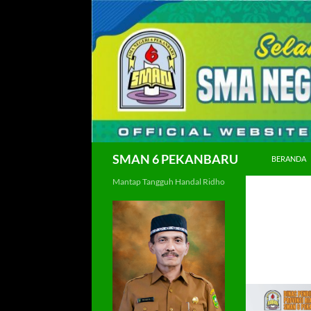
Langsung
ke
isi
Cari
SMAN 6 PEKANBARU
BERANDA
Mantap Tangguh Handal Ridho