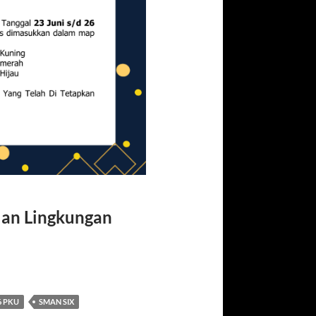
lan Lingkungan
6 PKU
SMAN SIX