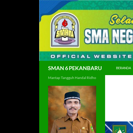
Langsung
ke
isi
Cari
SMAN 6 PEKANBARU
BERANDA
Mantap Tangguh Handal Ridho