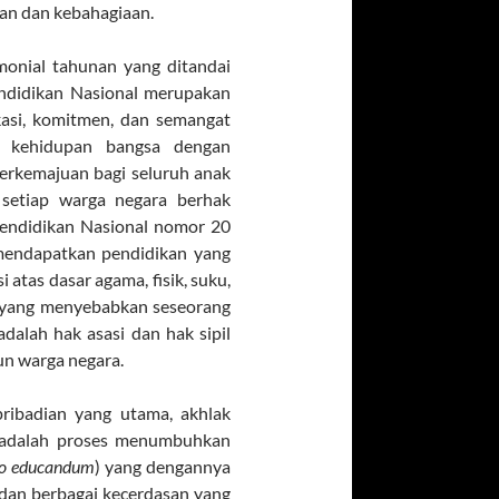
an dan kebahagiaan.
monial tahunan yang ditandai
ndidikan Nasional merupakan
si, komitmen, dan semangat
n kehidupan bangsa dengan
erkemajuan bagi seluruh anak
etiap warga negara berhak
endidikan Nasional nomor 20
mendapatkan pendidikan yang
 atas dasar agama, fisik, suku,
in yang menyebabkan seseorang
alah hak asasi dan hak sipil
un warga negara.
ribadian yang utama, akhlak
an adalah proses menumbuhkan
o educandum
) yang dengannya
 dan berbagai kecerdasan yang