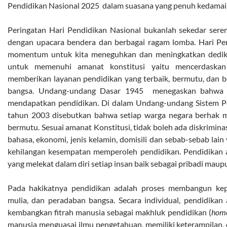
Pendidikan Nasional 2025 dalam suasana yang penuh kedamai
Peringatan Hari Pendidikan Nasional bukanlah sekedar sere
dengan upacara bendera dan berbagai ragam lomba. Hari Pe
momentum untuk kita meneguhkan dan meningkatkan dedika
untuk memenuhi amanat konstitusi yaitu mencerdaska
memberikan layanan pendidikan yang terbaik, bermutu, dan b
bangsa. Undang-undang Dasar 1945 menegaskan bahwa s
mendapatkan pendidikan. Di dalam Undang-undang Sistem P
tahun 2003 disebutkan bahwa setiap warga negara berhak 
bermutu. Sesuai amanat Konstitusi, tidak boleh ada diskriminasi
bahasa, ekonomi, jenis kelamin, domisili dan sebab-sebab la
kehilangan kesempatan memperoleh pendidikan. Pendidikan ad
yang melekat dalam diri setiap insan baik sebagai pribadi maup
Pada hakikatnya pendidikan adalah proses membangun kep
mulia, dan peradaban bangsa. Secara individual, pendidik
kembangkan fitrah manusia sebagai makhluk pendidikan (
hom
manusia menguasai ilmu pengetahuan, memiliki keterampilan,