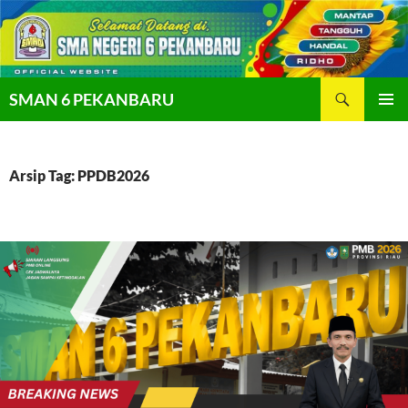
Langsung
ke
isi
Cari
SMAN 6 PEKANBARU
MENU
UTAMA
Arsip Tag: PPDB2026