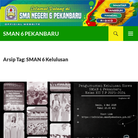
Langsung
ke
isi
Cari
SMAN 6 PEKANBARU
MENU
UTAMA
Arsip Tag: SMAN 6 Kelulusan