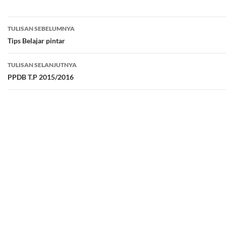
Navigasi
TULISAN SEBELUMNYA
Tulisan
Tips Belajar pintar
TULISAN SELANJUTNYA
PPDB T.P 2015/2016