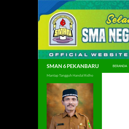
Langsung
ke
isi
Cari
SMAN 6 PEKANBARU
BERANDA
Mantap Tangguh Handal Ridho