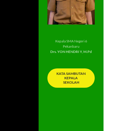
Kepala SMA Negeri 6
Pekanbaru
Drs. YON HENDRI Y, M.Pd
KATA SAMBUTAN
KEPALA
SEKOLAH