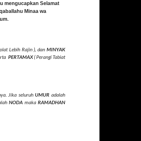
ru mengucapkan Selamat
qaballahu Minaa wa
kum.
olat Lebih Rajin ), dan
MINYAK
erta
PERTAMAX
( Perangi Tabiat
ya. Jika seluruh
UMUR
adalah
lah
NODA
maka
RAMADHAN