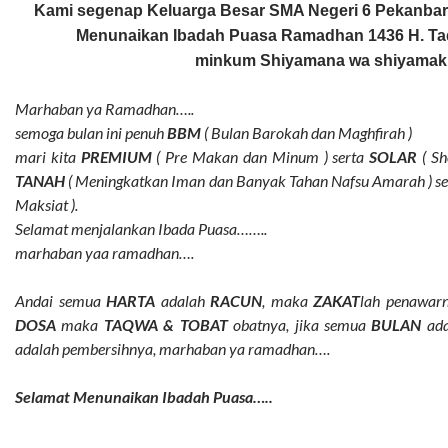
Kami segenap Keluarga Besar SMA Negeri 6 Pekanba
Menunaikan Ibadah Puasa Ramadhan 1436 H.
Ta
minkum
Shiyamana wa shiyama
Marhaban ya Ramadhan…..
semoga bulan ini penuh
BBM
( Bulan Barokah dan Maghfirah )
mari kita
PREMIUM
( Pre Makan dan Minum ) serta
SOLAR
( Sh
TANAH
( Meningkatkan Iman dan Banyak Tahan Nafsu Amarah ) s
Maksiat ).
Selamat menjalankan Ibada Puasa……..
marhaban yaa ramadhan….
Andai semua
HARTA
adalah
RACUN
, maka
ZAKAT
lah penawarn
DOSA
maka
TAQWA & TOBAT
obatnya, jika semua
BULAN
ada
adalah pembersihnya, marhaban ya ramadhan….
Selamat Menunaikan Ibadah Puasa…..