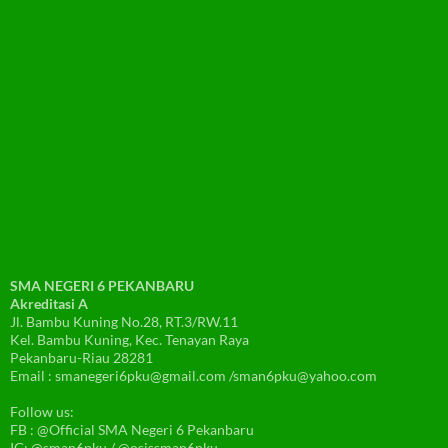
SMA NEGERI 6 PEKANBARU
Akreditasi A
Jl. Bambu Kuning No.28, RT.3/RW.11
Kel. Bambu Kuning, Kec. Tenayan Raya
Pekanbaru-Riau 28281
Email : smanegeri6pku@gmail.com /sman6pku@yahoo.com
Follow us:
FB : @Official SMA Negeri 6 Pekanbaru
IG: @sman6pku / @osissman6pku_