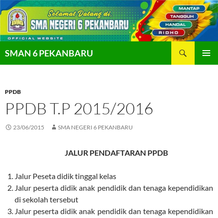
Langsung
ke
isi
Cari
SMAN 6 PEKANBARU
MENU
UTAMA
PPDB
PPDB T.P 2015/2016
23/06/2015
SMA NEGERI 6 PEKANBARU
JALUR PENDAFTARAN PPDB
Jalur Peseta didik tinggal kelas
Jalur peserta didik anak pendidik dan tenaga kependidikan
di sekolah tersebut
Jalur peserta didik anak pendidik dan tenaga kependidikan