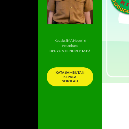
Kepala SMA Negeri 6
Pekanbaru
Drs. YON HENDRI Y, M.Pd
KATA SAMBUTAN
KEPALA
SEKOLAH