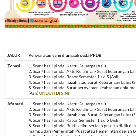
JALUR
Persyaratan yang diunggah pada PPDB
Zonasi
1. Scan/ hasil pindai Kartu Keluarga (Asli)
2. Scan/ hasil pindai Akte Kelahiran/ Surat keterangan lahi
3. Scan/ hasil pindai Rapor Semester 1 s.d 5 (Asli)
4. Scan/ hasil pindai Ijazah atau Surat Keterangan Lulus (S
5. Scan/ hasil pindai Surat pernyataan keabsahan doku
(Asli)
UNDUH DI SINI
Afirmasi
1. Scan/ hasil pindai Kartu Keluarga (Asli)
2. Scan/ hasil pindai Akte Kelahiran/ Surat keterangan lahi
3. Scan/ hasil pindai Ijazah atau Surat Keterangan Lulus (S
4. Scan/ hasil pindai Rapor Semester 1 s.d 5 (Asli)
5. Scan/ hasil pindai Bukti keikutsertaan peserta didik d
mampu dari Pemerintah Pusat atau Pemerintah daerah (A