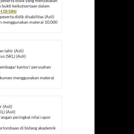
i peserta didik yang menyatakan
 bukti keikutsertaan dalam
 DI SINI
eserta didik disabilitas (Asli)
men menggunakan materai 10.000
n lahir (Asli)
us (SKL) (Asli)
/ lembaga/ kantor/ perusahan
)
 dokumen menggunakan materai
 (Asli)
L) (Asli)
erangan peringkat nilai rapor
 perlombaan di bidang akademik