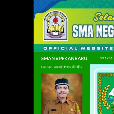
Langsung
ke
isi
Cari
SMAN 6 PEKANBARU
BERANDA
Mantap Tangguh Handal Ridho