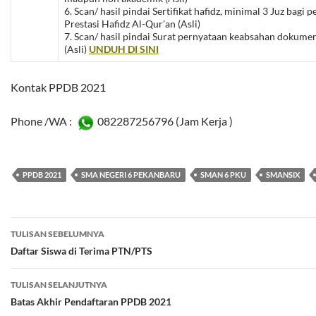
6. Scan/ hasil pindai Sertifikat hafidz, minimal 3 Juz bagi 
Prestasi Hafidz Al-Qur’an (Asli)
7. Scan/ hasil pindai Surat pernyataan keabsahan dokum
(Asli)
UNDUH DI SINI
Kontak PPDB 2021
Phone /WA :
082287256796 (Jam Kerja )
PPDB 2021
SMA NEGERI 6 PEKANBARU
SMAN 6 PKU
SMANSIX
Navigasi
TULISAN SEBELUMNYA
Tulisan
Daftar Siswa di Terima PTN/PTS
TULISAN SELANJUTNYA
Batas Akhir Pendaftaran PPDB 2021