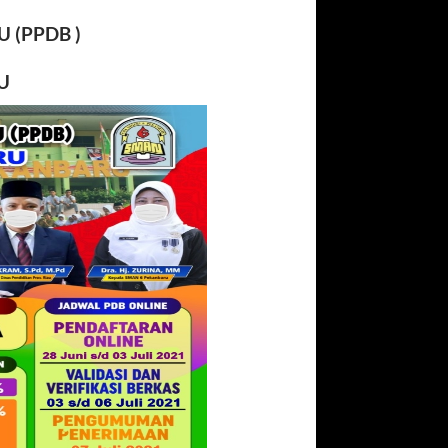
RU
(PPDB )
U