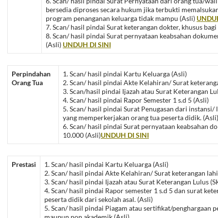
6. Scan/ hasil pindai Surat Pernyataan dari orang tua/wal
bersedia diproses secara hukum jika terbukti memalsukan
program penanganan keluarga tidak mampu (Asli)
UNDUH
7. Scan/ hasil pindai Surat keterangan dokter, khusus bagi p
8. Scan/ hasil pindai Surat pernyataan keabsahan doku
(Asli)
UNDUH DI SINI
Perpindahan
1. Scan/ hasil pindai Kartu Keluarga (Asli)
Orang Tua
2. Scan/ hasil pindai Akte Kelahiran/ Surat keteranga
3. Scan/hasil pindai Ijazah atau Surat Keterangan Lul
4. Scan/ hasil pindai Rapor Semester 1 s.d 5 (Asli)
5. Scan/ hasil pindai Surat Penugasan dari instansi
yang memperkerjakan orang tua peserta didik. (Asli
6. Scan/ hasil pindai Surat pernyataan keabsahan
10.000 (Asli)
UNDUH DI SINI
Prestasi
1. Scan/ hasil pindai Kartu Keluarga (Asli)
2. Scan/ hasil pindai Akte Kelahiran/ Surat keterangan lahir
3. Scan/ hasil pindai Ijazah atau Surat Keterangan Lulus (SK
4. Scan/ hasil pindai Rapor semester 1 s.d 5 dan surat ket
peserta didik dari sekolah asal. (Asli)
5. Scan/ hasil pindai Piagam atau sertifikat/penghargaan
maupun non akademik (Asli)