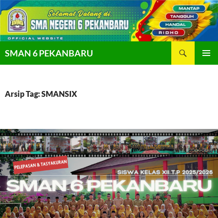
Langsung
ke
isi
Cari
SMAN 6 PEKANBARU
MENU
UTAMA
Arsip Tag: SMANSIX