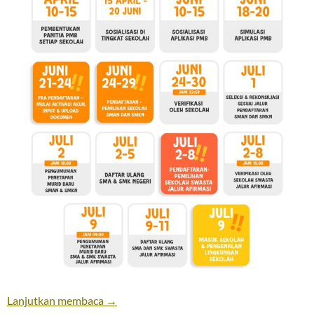
Info Grafis SPMB 2025
Lanjutkan membaca
→