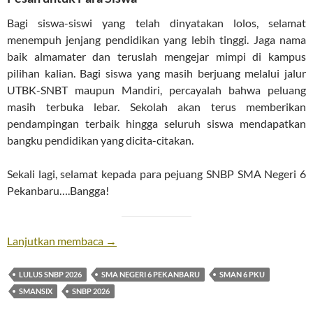
Bagi siswa-siswi yang telah dinyatakan lolos, selamat
menempuh jenjang pendidikan yang lebih tinggi. Jaga nama
baik almamater dan teruslah mengejar mimpi di kampus
pilihan kalian. Bagi siswa yang masih berjuang melalui jalur
UTBK-SNBT maupun Mandiri, percayalah bahwa peluang
masih terbuka lebar. Sekolah akan terus memberikan
pendampingan terbaik hingga seluruh siswa mendapatkan
bangku pendidikan yang dicita-citakan.
Sekali lagi, selamat kepada para pejuang SNBP SMA Negeri 6
Pekanbaru….Bangga!
Lulus SNBP 2026
Lanjutkan membaca
→
LULUS SNBP 2026
SMA NEGERI 6 PEKANBARU
SMAN 6 PKU
SMANSIX
SNBP 2026