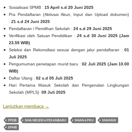
Sosialisasi SPMB :
15 April s.d 20 Juni 2025
Pra Pendaftaran (Aktivasi Akun, Input dan Upload dokumen)
:
2
1 s.d 24 Juni 2025
Pendaftaran / Pemilihan Sekolah :
24 s.d 29 Juni 2025
Verifikasi oleh Satuan Pendidikan :
2
4 s.d 30 Juni 2025 (Jam
23.59 WIB)
Seleksi dan Rekonsiliasi sesuai dengan jalur pendaftaran :
01
Juli 2025
Pengumuman penetapan murid baru :
02 Juli 2025 (Jam 10.00
WIB)
Daftar Ulang :
02 s.d 05 Juli 2025
Hari Pertama Masuk Sekolah dan Pengenalan Lingkungan
Sekolah (MPLS) :
09 Juli 2025
Pendaftaran SPMB 2025
Lanjutkan membaca
→
PPDB
SMA NEGERI 6 PEKANBARU
SMAN 6 PKU
SMANSIX
SPMB