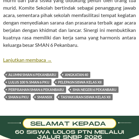
murni dari para siswa yang didukung penuh oleh orang tua
murid. Komite Sekolah bertindak sebagai penanggung jawab
acara, sementara pihak sekolah memfasilitasi tempat kegiatan
dengan menyediakan sarana dan prasarana terbaik agar acara
berjalan dengan khidmat dan lancar. Sinergi ini membuktikan
kuatnya rasa memiliki dan kerja sama yang harmonis antara
keluarga besar SMAN 6 Pekanbaru.
Pelepasan Siswa kelas XII 2026
Lanjutkan membaca
→
ALUMNI SMAN 6 PEKANBARU
ANGKATAN 40
LULUS 100 % SMAN 6 PKU
PELEPASN SISWA KELAS XII
PERPISAHAN SMAN 6 PEKANBARU
SMA NEGERI 6 PEKANBARU
SMAN 6 PKU
SMANSIX
TASYAKURAN SISWA KELAS XII