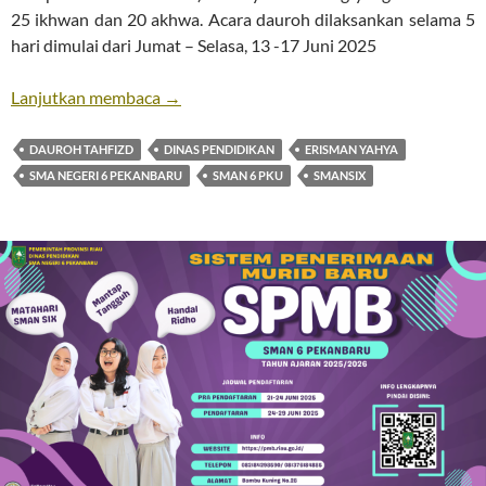
25 ikhwan dan 20 akhwa. Acara dauroh dilaksankan selama 5
hari dimulai dari Jumat – Selasa, 13 -17 Juni 2025
Dauroh Tahfiz Al-Quran Ke-2
Lanjutkan membaca
→
DAUROH TAHFIZD
DINAS PENDIDIKAN
ERISMAN YAHYA
SMA NEGERI 6 PEKANBARU
SMAN 6 PKU
SMANSIX