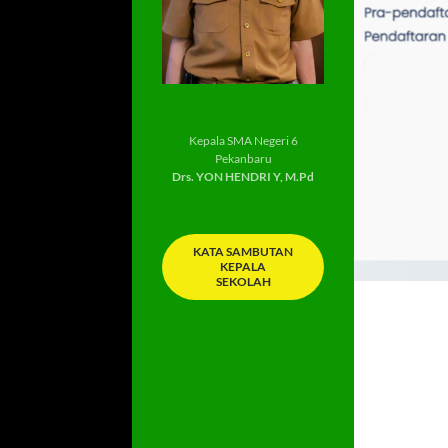
Kepala SMA Negeri 6
Pekanbaru
Drs. YON HENDRI Y, M.Pd
KATA SAMBUTAN
KEPALA
SEKOLAH