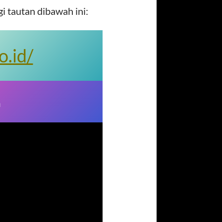
 tautan dibawah ini:
o.id/
n