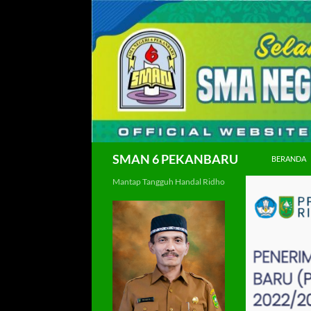
Langsung
ke
isi
Cari
SMAN 6 PEKANBARU
BERANDA
Mantap Tangguh Handal Ridho