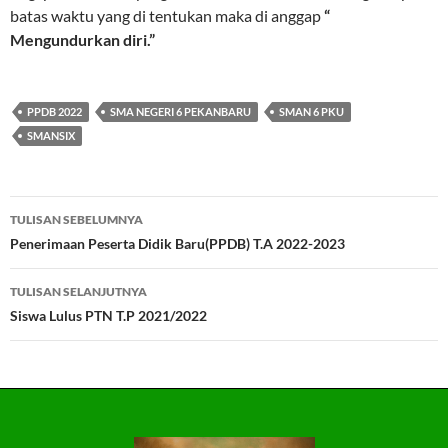
batas waktu yang di tentukan maka di anggap
“
Mengundurkan diri.”
PPDB 2022
SMA NEGERI 6 PEKANBARU
SMAN 6 PKU
SMANSIX
Navigasi
TULISAN SEBELUMNYA
Tulisan
Penerimaan Peserta Didik Baru(PPDB) T.A 2022-2023
TULISAN SELANJUTNYA
Siswa Lulus PTN T.P 2021/2022