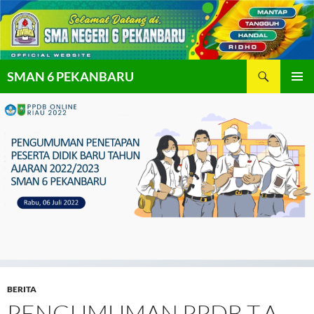
Langsung
ke
isi
Cari
SMAN 6 PEKANBARU
MENU
UTAMA
BERITA
PENGUMUMAN PPDB T.A