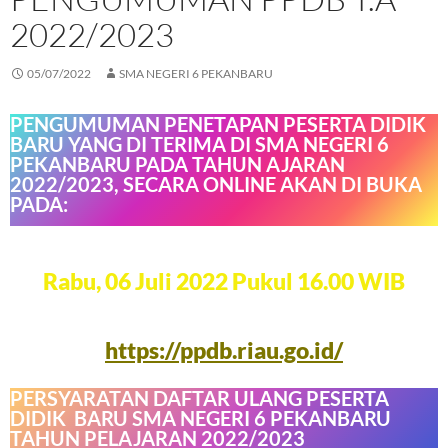
2022/2023
05/07/2022
SMA NEGERI 6 PEKANBARU
PENGUMUMAN PENETAPAN PESERTA DIDIK
BARU YANG DI TERIMA DI SMA NEGERI 6
PEKANBARU PADA TAHUN AJARAN
2022/2023, SECARA ONLINE AKAN DI BUKA
PADA:
Rabu, 06 Juli 2022 Pukul 16.00 WIB
https://ppdb.riau.go.id/
PERSYARATAN DAFTAR ULANG PESERTA
DIDIK BARU SMA NEGERI 6 PEKANBARU
TAHUN PELAJARAN 2022/2023