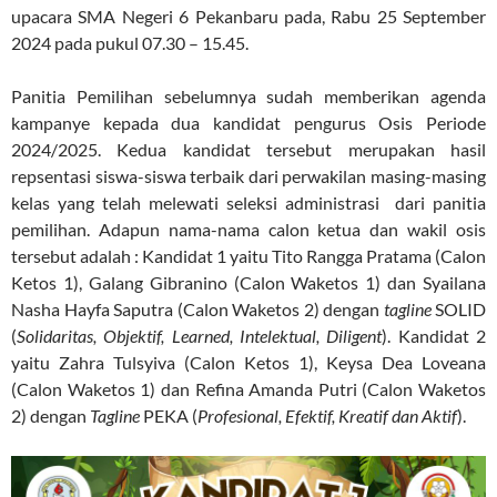
upacara SMA Negeri 6 Pekanbaru pada, Rabu 25 September
2024 pada pukul 07.30 – 15.45.
Panitia Pemilihan sebelumnya sudah memberikan agenda
kampanye kepada dua kandidat pengurus Osis Periode
2024/2025. Kedua kandidat tersebut merupakan hasil
repsentasi siswa-siswa terbaik dari perwakilan masing-masing
kelas yang telah melewati seleksi administrasi dari panitia
pemilihan. Adapun nama-nama calon ketua dan wakil osis
tersebut adalah : Kandidat 1 yaitu Tito Rangga Pratama (Calon
Ketos 1), Galang Gibranino (Calon Waketos 1) dan Syailana
Nasha Hayfa Saputra (Calon Waketos 2) dengan
tagline
SOLID
(
Solidaritas, Objektif, Learned, Intelektual, Diligent
). Kandidat 2
yaitu Zahra Tulsyiva (Calon Ketos 1), Keysa Dea Loveana
(Calon Waketos 1) dan Refina Amanda Putri (Calon Waketos
2) dengan
Tagline
PEKA (
Profesional, Efektif, Kreatif dan Aktif
).