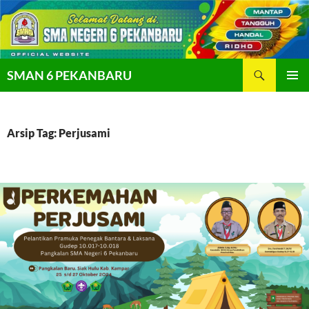
Langsung
ke
isi
Cari
SMAN 6 PEKANBARU
MENU
UTAMA
Arsip Tag: Perjusami