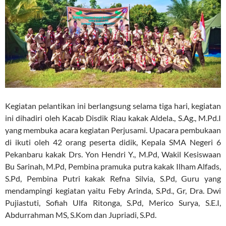
Kegiatan pelantikan ini berlangsung selama tiga hari, kegiatan
ini dihadiri oleh Kacab Disdik Riau kakak Aldela., S.Ag., M.Pd.I
yang membuka acara kegiatan Perjusami. Upacara pembukaan
di ikuti oleh 42 orang peserta didik, Kepala SMA Negeri 6
Pekanbaru kakak Drs. Yon Hendri Y., M.Pd, Wakil Kesiswaan
Bu Sarinah, M.Pd, Pembina pramuka putra kakak Ilham Alfads,
S.Pd, Pembina Putri kakak Refna Silvia, S.Pd, Guru yang
mendampingi kegiatan yaitu Feby Arinda, S.Pd., Gr, Dra. Dwi
Pujiastuti, Sofiah Ulfa Ritonga, S.Pd, Merico Surya, S.E.I,
Abdurrahman MS, S.Kom dan Jupriadi, S.Pd.