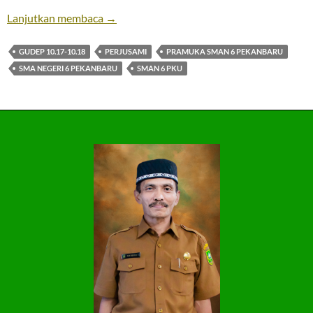
PERJUSAMI
Lanjutkan membaca
→
GUDEP 10.17-10.18
PERJUSAMI
PRAMUKA SMAN 6 PEKANBARU
SMA NEGERI 6 PEKANBARU
SMAN 6 PKU