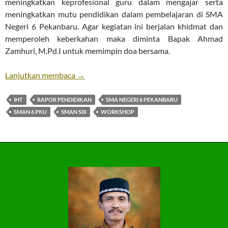
meningkatkan keprofesional guru dalam mengajar serta
meningkatkan mutu pendidikan dalam pembelajaran di SMA
Negeri 6 Pekanbaru. Agar kegiatan ini berjalan khidmat dan
memperoleh keberkahan maka diminta Bapak Ahmad
Zamhuri, M.Pd.I untuk memimpin doa bersama.
Workshop Rapor Pendidikan
Lanjutkan membaca
→
IHT
RAPOR PENDIDIKAN
SMA NEGERI 6 PEKANBARU
SMAN 6 PKU
SMAN SIX
WORKSHOP