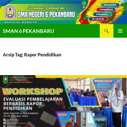
Langsung
ke
isi
Cari
SMAN 6 PEKANBARU
MENU
UTAMA
Arsip Tag: Rapor Pendidikan