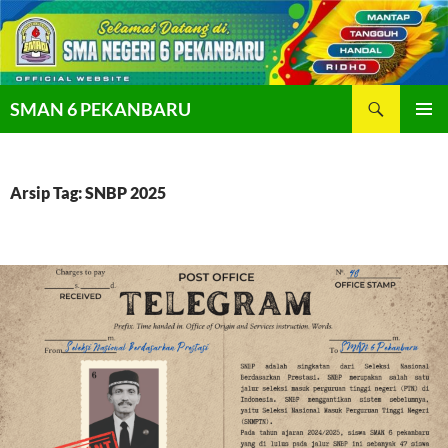
Langsung
ke
isi
Cari
SMAN 6 PEKANBARU
MENU
UTAMA
Arsip Tag: SNBP 2025