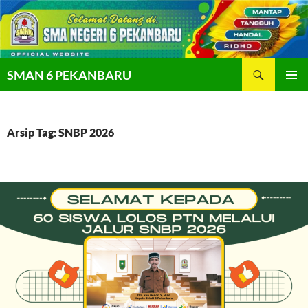
Langsung
ke
isi
Cari
SMAN 6 PEKANBARU
MENU
UTAMA
Arsip Tag: SNBP 2026