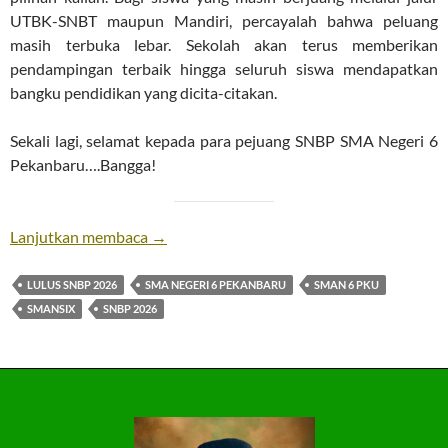
UTBK-SNBT maupun Mandiri, percayalah bahwa peluang
masih terbuka lebar. Sekolah akan terus memberikan
pendampingan terbaik hingga seluruh siswa mendapatkan
bangku pendidikan yang dicita-citakan.
Sekali lagi, selamat kepada para pejuang SNBP SMA Negeri 6
Pekanbaru….Bangga!
Lulus SNBP 2026
Lanjutkan membaca
→
LULUS SNBP 2026
SMA NEGERI 6 PEKANBARU
SMAN 6 PKU
SMANSIX
SNBP 2026