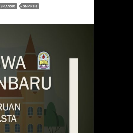
SMANSIX
SNMPTN