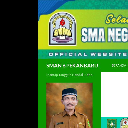
Langsung
ke
isi
Cari
SMAN 6 PEKANBARU
BERANDA
Mantap Tangguh Handal Ridho