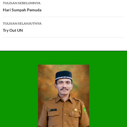
Navigasi
TULISAN SEBELUMNYA
Tulisan
Hari Sumpah Pemuda
TULISAN SELANJUTNYA
Try Out UN