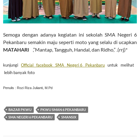
Semoga dengan adanya kegiatan ini sekolah SMA Negeri 6
Pekanbaru semakin maju seperti moto yang selalu di ucapkan
MATAHARI
,”Mantap, Tangguh, Handal, dan Ridho,” .(rrj)*
kunjungi
Official facebook SMA Negeri 6 Pekanbaru
untuk melihat
lebih banyak foto
Penulis : Rozi Riza Julianti, M.Pd
BAZAR PKWU
PKWU SMAN 6 PEKANBARU
SMA NEGERI 6 PEKANBARU
SMANSIX