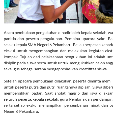
Acara pembukaan pengukuhan dihadiri oleh kepala sekolah, wak
panitia dan peserta pengukuhan. Pembina upacara yakni Ba
selaku kepala SMA Negeri 6 Pekanbaru. Beliau berpesan kepad
ekskul untuk mengembangkan dan melakukan kegiatan ekstra
kompak. Tujuan dari pelaksanaan pengukuhan ini adalah un
disiplin pada siswa serta untuk untuk mengukuhkan calon angg
sekaligus sebagai sarana mengapresiasikan kreatifitas siswa.
Setelah upacara pembukaan dilakukan, peserta diminta memili
untuk peserta putra dan putri ruangannya dipisah. Siswa diber
membersihkan badan. Saat sholat magrib dan isya dilaksan
seluruh peserta, kepala sekolah, guru Pembina dan pendampi
serta setiap ekskul menampilkan persembahan minat dan b
Negeri 6 Pekanbaru.