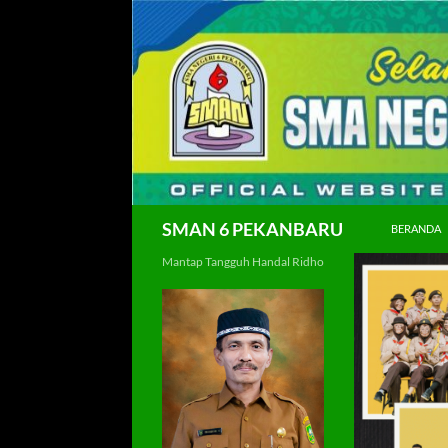
Langsung
ke
isi
Cari
SMAN 6 PEKANBARU
BERANDA
Mantap Tangguh Handal Ridho