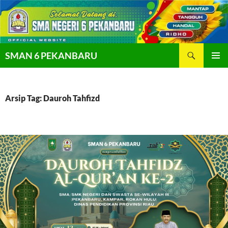
Langsung
ke
isi
Cari
SMAN 6 PEKANBARU
MENU
UTAMA
Arsip Tag: Dauroh Tahfizd