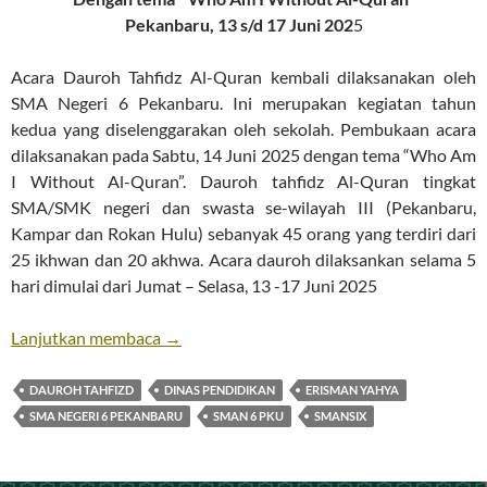
Pekanbaru, 13 s/d 17 Juni 202
5
Acara Dauroh Tahfidz Al-Quran kembali dilaksanakan oleh
SMA Negeri 6 Pekanbaru. Ini merupakan kegiatan tahun
kedua yang diselenggarakan oleh sekolah. Pembukaan acara
dilaksanakan pada Sabtu, 14 Juni 2025 dengan tema “Who Am
I Without Al-Quran”. Dauroh tahfidz Al-Quran tingkat
SMA/SMK negeri dan swasta se-wilayah III (Pekanbaru,
Kampar dan Rokan Hulu) sebanyak 45 orang yang terdiri dari
25 ikhwan dan 20 akhwa. Acara dauroh dilaksankan selama 5
hari dimulai dari Jumat – Selasa, 13 -17 Juni 2025
Dauroh Tahfiz Al-Quran Ke-2
Lanjutkan membaca
→
DAUROH TAHFIZD
DINAS PENDIDIKAN
ERISMAN YAHYA
SMA NEGERI 6 PEKANBARU
SMAN 6 PKU
SMANSIX