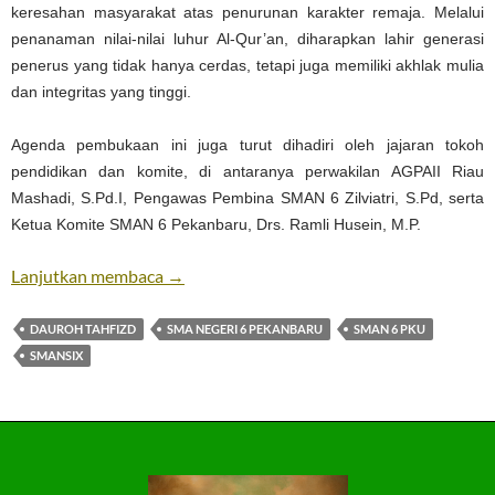
keresahan masyarakat atas penurunan karakter remaja. Melalui
penanaman nilai-nilai luhur Al-Qur’an, diharapkan lahir generasi
penerus yang tidak hanya cerdas, tetapi juga memiliki akhlak mulia
dan integritas yang tinggi.
Agenda pembukaan ini juga turut dihadiri oleh jajaran tokoh
pendidikan dan komite, di antaranya perwakilan AGPAII Riau
Mashadi, S.Pd.I, Pengawas Pembina SMAN 6 Zilviatri, S.Pd, serta
Ketua Komite SMAN 6 Pekanbaru, Drs. Ramli Husein, M.P.
Dauroh Tahfidz Al-Quran
Lanjutkan membaca
→
DAUROH TAHFIZD
SMA NEGERI 6 PEKANBARU
SMAN 6 PKU
SMANSIX