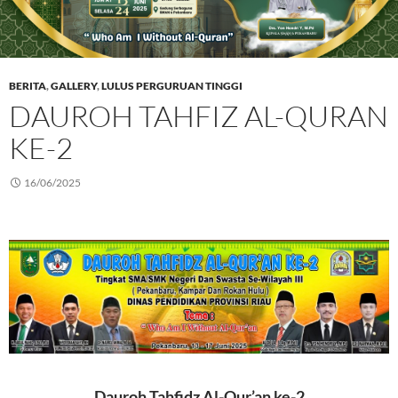
BERITA
,
GALLERY
,
LULUS PERGURUAN TINGGI
DAUROH TAHFIZ AL-QURAN
KE-2
16/06/2025
Dauroh Tahfidz Al-Qur’an ke-2