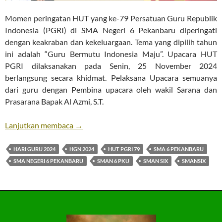
Momen peringatan HUT yang ke-79 Persatuan Guru Republik
Indonesia (PGRI) di SMA Negeri 6 Pekanbaru diperingati
dengan keakraban dan kekeluargaan. Tema yang dipilih tahun
ini adalah “Guru Bermutu Indonesia Maju”. Upacara HUT
PGRI dilaksanakan pada Senin, 25 November 2024
berlangsung secara khidmat. Pelaksana Upacara semuanya
dari guru dengan Pembina upacara oleh wakil Sarana dan
Prasarana Bapak Al Azmi, S.T.
HUT PGRI ke 79
Lanjutkan membaca
→
HARI GURU 2024
HGN 2024
HUT PGRI 79
SMA 6 PEKANBARU
SMA NEGERI 6 PEKANBARU
SMAN 6 PKU
SMAN SIX
SMANSIX