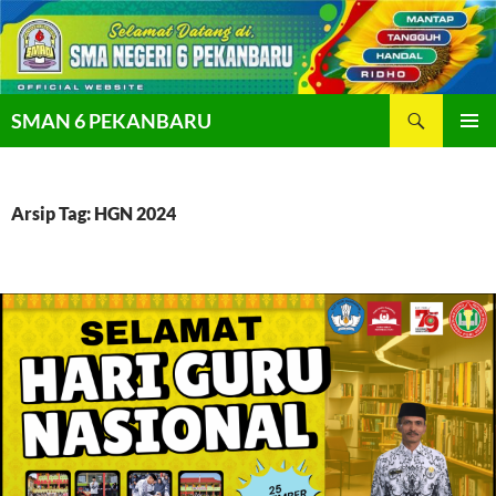
Langsung
ke
isi
Cari
SMAN 6 PEKANBARU
MENU
UTAMA
Arsip Tag: HGN 2024