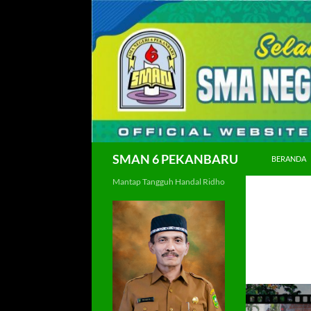
Langsung
ke
isi
Cari
SMAN 6 PEKANBARU
BERANDA
Mantap Tangguh Handal Ridho