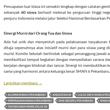
Pencapaian luar biasa ini semakin lengkap dengan catatan gemil
sebanyak
60 siswa
berhasil melesat ke perguruan tinggi neg
penjuru Indonesia melalui jalur Seleksi Nasional Berdasarkan 
Sinergi Murni dari Orang Tua dan Siswa
Ada hal unik dan menyentuh pada pelaksanaan tasyakuran ta
ditaja sepenuhnya atas inisiatif murni dari para siswa yang 
murid. Komite Sekolah bertindak sebagai penanggung jawab a
memfasilitasi tempat kegiatan dengan menyediakan sarana dan
berjalan dengan khidmat dan lancar. Sinergi ini membuktikan k
sama yang harmonis antara keluarga besar SMAN 6 Pekanbaru.
Pelepasan Siswa kelas XII 2026
Lanjutkan membaca
→
ALUMNI SMAN 6 PEKANBARU
ANGKATAN 40
LULUS 100 % SMAN 6 PK
PERPISAHAN SMAN 6 PEKANBARU
SMA NEGERI 6 PEKANBARU
SMAN 6
TASYAKURAN SISWA KELAS XII