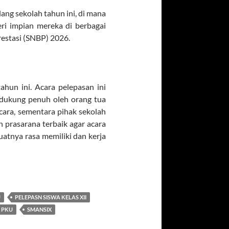
ang sekolah tahun ini, di mana
eri impian mereka di berbagai
Prestasi (SNBP) 2026
.
hun ini. Acara pelepasan ini
didukung penuh oleh orang tua
cara, sementara pihak sekolah
 prasarana terbaik agar acara
uatnya rasa memiliki dan kerja
U
PELEPASN SISWA KELAS XII
 PKU
SMANSIX