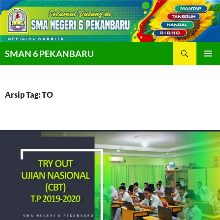
Langsung
ke
isi
Cari
SMAN 6 PEKANBARU
MENU
UTAMA
Arsip Tag: TO