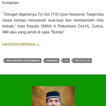
Komputer.
” Dengan digelarnya Try Out (TO) Ujian Nasional, Target kita
siswa mampu menjawab soal-soal dan memperoleh nilai
terbaik,” kata Kepala SMAN 6 Pekanbaru Dra.Hj. Zurina,
MM atau yang akrab di sapa “Bunda”
Try Out UN
Lanjutkan membaca
→
SMA NEGERI 6 PEKANBARU
SMANSIX
TO
TRY OUT UN